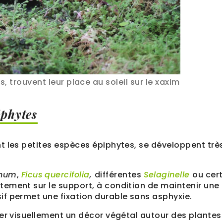
 trouvent leur place au soleil sur le xaxim
iphytes
t les petites espèces épiphytes, se développent trè
anum
,
Ficus
quercifolia
,
différentes
Selaginelle
ou cer
tement sur le support, à condition de maintenir une
f permet une fixation durable sans asphyxie.
rer visuellement un décor végétal autour des plantes