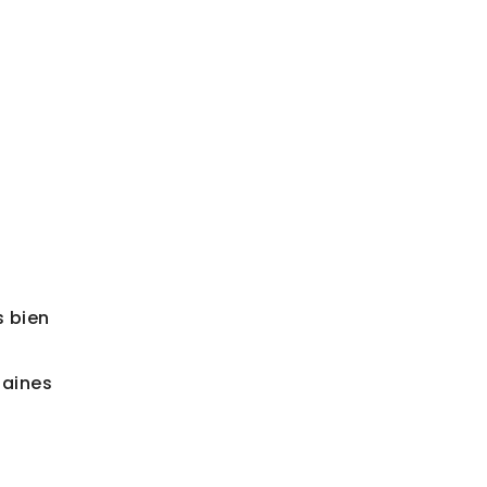
s bien
taines