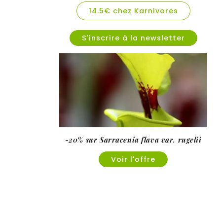
14.5€ chez Karnivores
S'inscrire à la newsletter
-20% sur Sarracenia flava var. rugelii
Voir l'offre