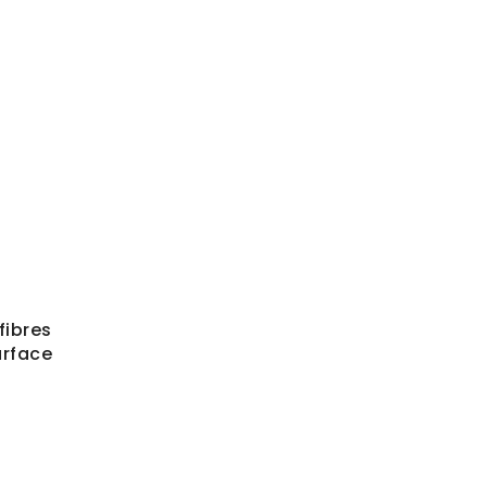
fibres
urface