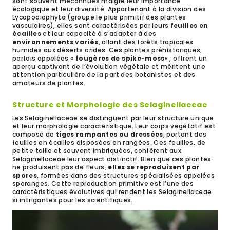
sont souvent méconnues malgré leur importance
écologique et leur diversité. Appartenant à la division des
Lycopodiophyta (groupe le plus primitif des plantes
vasculaires), elles sont caractérisées par leurs
feuilles en
écailles
et leur capacité à s’adapter à des
environnements variés
, allant des forêts tropicales
humides aux déserts arides. Ces plantes préhistoriques,
parfois appelées «
fougères de spike-moss
« , offrent un
aperçu captivant de l’évolution végétale et méritent une
attention particulière de la part des botanistes et des
amateurs de plantes.
Structure et Morphologie des Selaginellaceae
Les Selaginellaceae se distinguent par leur structure unique
et leur morphologie caractéristique. Leur corps végétatif est
composé de
tiges rampantes ou dressées
, portant des
feuilles en écailles disposées en rangées. Ces feuilles, de
petite taille et souvent imbriquées, confèrent aux
Selaginellaceae leur aspect distinctif. Bien que ces plantes
ne produisent pas de fleurs,
elles se reproduisent par
spores
, formées dans des structures spécialisées appelées
sporanges. Cette reproduction primitive est l’une des
caractéristiques évolutives qui rendent les Selaginellaceae
si intrigantes pour les scientifiques.