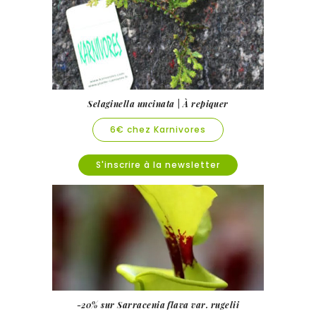
Selaginella uncinata | À repiquer
6€ chez Karnivores
S'inscrire à la newsletter
-20% sur Sarracenia flava var. rugelii