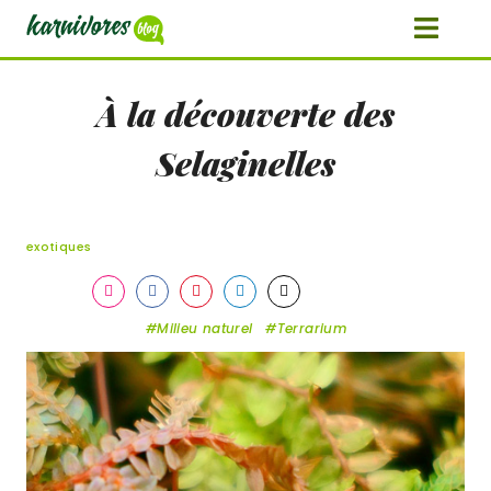
À la découverte des
Selaginelles
exotiques
Share
Share
Share
Share
Share
on
on
on
on
on
Milieu naturel
Terrarium
Instagram
Facebook
Pinterest
LinkedIn
Twitter