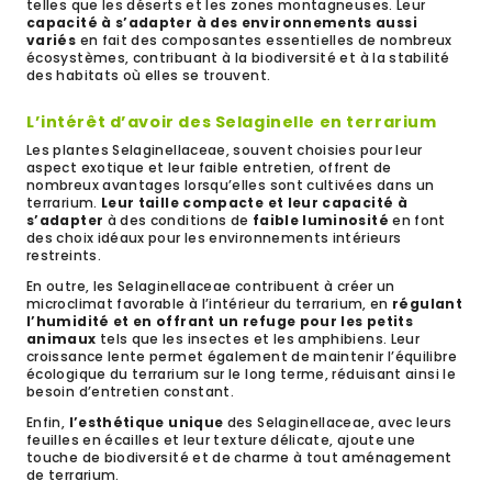
telles que les déserts et les zones montagneuses. Leur
capacité à s’adapter à des environnements aussi
variés
en fait des composantes essentielles de nombreux
écosystèmes, contribuant à la biodiversité et à la stabilité
des habitats où elles se trouvent.
L’intérêt d’avoir des Selaginelle en terrarium
Les plantes Selaginellaceae, souvent choisies pour leur
aspect exotique et leur faible entretien, offrent de
nombreux avantages lorsqu’elles sont cultivées dans un
terrarium.
Leur taille compacte et leur capacité à
s’adapter
à des conditions de
faible luminosité
en font
des choix idéaux pour les environnements intérieurs
restreints.
En outre, les Selaginellaceae contribuent à créer un
microclimat favorable à l’intérieur du terrarium, en
régulant
l’humidité et en offrant un refuge pour les petits
animaux
tels que les insectes et les amphibiens. Leur
croissance lente permet également de maintenir l’équilibre
écologique du terrarium sur le long terme, réduisant ainsi le
besoin d’entretien constant.
Enfin,
l’esthétique unique
des Selaginellaceae, avec leurs
feuilles en écailles et leur texture délicate, ajoute une
touche de biodiversité et de charme à tout aménagement
de terrarium.