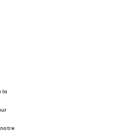
 la
sur
 notre