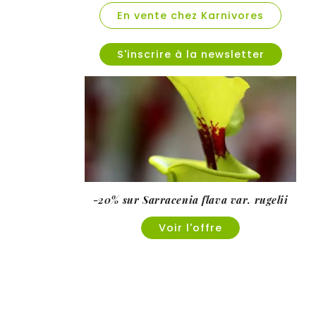
En vente chez Karnivores
S'inscrire à la newsletter
-20% sur Sarracenia flava var. rugelii
Voir l'offre