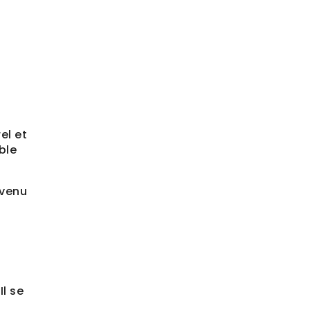
el et
ble
evenu
Il se