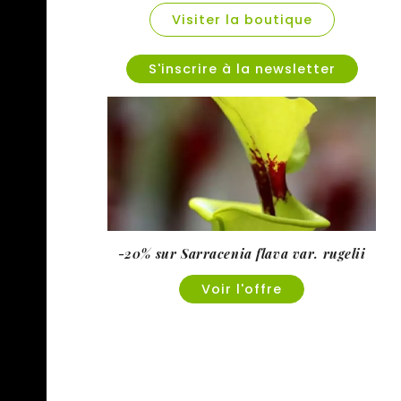
Visiter la boutique
S'inscrire à la newsletter
-20% sur Sarracenia flava var. rugelii
Voir l'offre