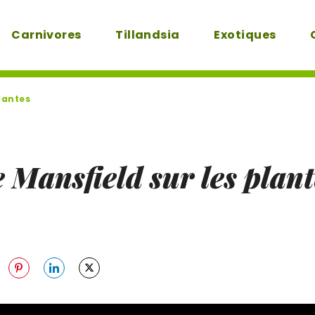
Carnivores
Tillandsia
Exotiques
lantes
 Mansfield sur les plant
re
Share
Share
Share
on
on
on
m
ebook
Pinterest
LinkedIn
Twitter