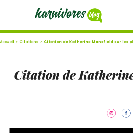
Accueil
Citations
Citation de Katherine Mansfield sur les p
Citation de Katherine
Share
Sha
on
on
Instagra
Fac