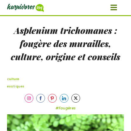
Asplenium trichomanes :
fougère des murailles,
culture, origine et conseils
culture
exotiques
Share
Share
Share
Share
Share
on
on
on
on
on
Fougères
Instagram
Facebook
Pinterest
LinkedIn
Twitter