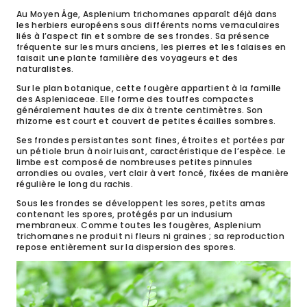
Au Moyen Âge, Asplenium trichomanes apparaît déjà dans
les herbiers européens sous différents noms vernaculaires
liés à l’aspect fin et sombre de ses frondes. Sa présence
fréquente sur les murs anciens, les pierres et les falaises en
faisait une plante familière des voyageurs et des
naturalistes.
Sur le plan botanique, cette fougère appartient à la famille
des Aspleniaceae. Elle forme des touffes compactes
généralement hautes de dix à trente centimètres. Son
rhizome est court et couvert de petites écailles sombres.
Ses frondes persistantes sont fines, étroites et portées par
un pétiole brun à noir luisant, caractéristique de l’espèce. Le
limbe est composé de nombreuses petites pinnules
arrondies ou ovales, vert clair à vert foncé, fixées de manière
régulière le long du rachis.
Sous les frondes se développent les sores, petits amas
contenant les spores, protégés par un indusium
membraneux. Comme toutes les fougères, Asplenium
trichomanes ne produit ni fleurs ni graines ; sa reproduction
repose entièrement sur la dispersion des spores.