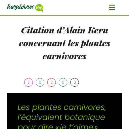
Citation d’Alain Kern
concernant les plantes
carnivores
Share
Share
Share
Share
Share
on
on
on
on
on
Instagram
Facebook
Pinterest
LinkedIn
Twitter