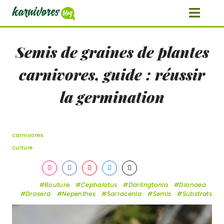
Semis de graines de plantes
carnivores, guide : réussir
la germination
carnivores
culture
Share
Share
Share
Share
Share
on
on
on
on
on
Bouture
Cephalotus
Darlingtonia
Dionaea
Instagram
Facebook
Pinterest
LinkedIn
Twitter
Drosera
Nepenthes
Sarracenia
Semis
Substrats