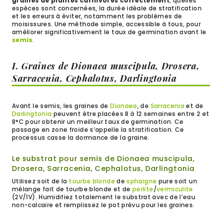
graines de plantes carnivores correctement
, quelles
espèces sont concernées, la durée idéale de stratification
et les erreurs à éviter, notamment les problèmes de
moisissures. Une méthode simple, accessible à tous, pour
améliorer significativement le taux de germination avant le
semis
.
I. Graines de Dionaea muscipula, Drosera,
Sarracenia, Cephalotus, Darlingtonia
Avant le semis, les graines de
Dionaea
, de
Sarracenia
et de
Darlingtonia
peuvent être placées 8 à 12 semaines entre 2 et
8°C pour obtenir un meilleur taux de germination. Ce
passage en zone froide s’appelle la stratification. Ce
processus casse la dormance de la graine.
Le substrat pour semis de Dionaea muscipula,
Drosera, Sarracenia, Cephalotus, Darlingtonia
Utilisez soit de la
tourbe blonde
de
sphaigne
pure soit un
mélange fait de tourbe blonde et de
perlite
/
vermiculite
(2V/1V). Humidifiez totalement le substrat avec de l’eau
non-calcaire et remplissez le pot prévu pour les graines.