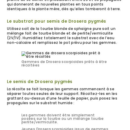
qui donneront de nouvelles plantes en tous points
identiques à la plante mère, dès qu’elles tomberont à terre.
Le substrat pour semis de Drosera pygmés
Utilisez soit de la tourbe blonde de sphaigne pure soit un
mélange fait de tourbe blonde et de perlite/vermiculite
(2V/1V). Humidifiez totalement le substrat avec de l’eau
non-calcaire et remplissez le pot prévu pour les gemmes.
Gemmes de Drosera scorpioides prêts à être
récoltées
Le semis de Drosera pygmés
La récolte se fait lorsque les gemmes commencent à se
séparer toutes seules de leur support. Récoltez-les en les
grattant au-dessus d’une feuille de papier, puis posez les
propagules sur le substrat humide :
Les gemmes doivent être simplement
posées sur la tourbe ou un mélange tourbe
perlite/vermiculite.
Jeunes Drosera scorpioides issus de gemmes