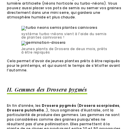
lumière artificielle (néons horticole ou turbo-néons). Vous
pouvez aussi placer vos pots de semis ou semer vos graines
directement dans une mini serre, qui gardera une
atmosphère humide et plus chaude.
système turbo-néons vient à l’aide du semis
de plantes carnivores !
Jeunes plants de Drosera de deux mois, prêts
à être repiqués
Cela permet d’avoir de jeunes plantes prêts à être repiqués
pour le printemps, et qui auront le temps de s’étoffer avant
l’automne.
II. Gemmes des Drosera pygmés
En fin d’année, les
Drosera pygmés
(
Drosera scorpiodes
,
Drosera pulchella
…), tous originaires d’Australie, ont la
particularité de produire des gemmes. Les gemmes ne sont
pas considérées comme des graines puisqu’elles ne
résultent pas d’une pollinisation. Elles permettent à la
plante de se cloner en produisant entre 20 et 50 propagules